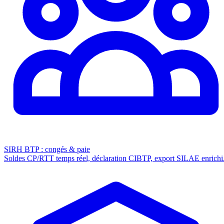
SIRH BTP : congés & paie
Soldes CP/RTT temps réel, déclaration CIBTP, export SILAE enrichi