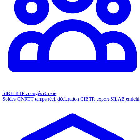
SIRH BTP : congés & paie
Soldes CP/RTT temps réel, déclaration CIBTP, export SILAE enrichi