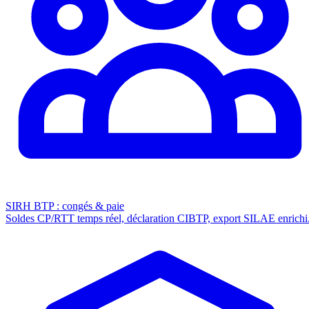
SIRH BTP : congés & paie
Soldes CP/RTT temps réel, déclaration CIBTP, export SILAE enrichi