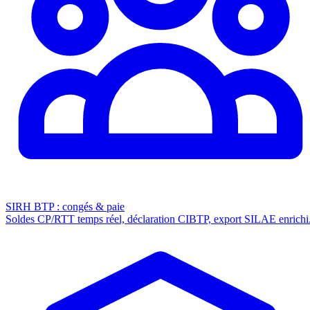
SIRH BTP : congés & paie
Soldes CP/RTT temps réel, déclaration CIBTP, export SILAE enrichi