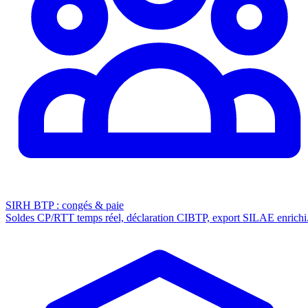
SIRH BTP : congés & paie
Soldes CP/RTT temps réel, déclaration CIBTP, export SILAE enrichi