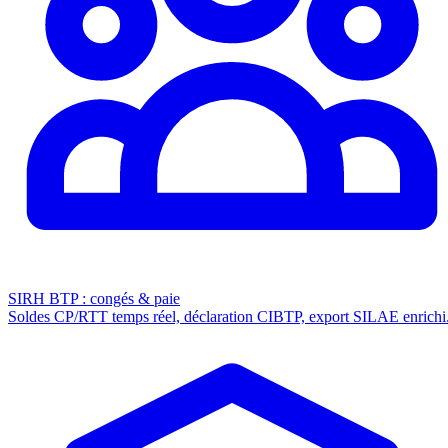
SIRH BTP : congés & paie
Soldes CP/RTT temps réel, déclaration CIBTP, export SILAE enrichi