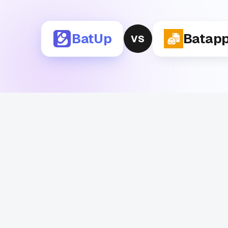
BatUp
Batapp
VS