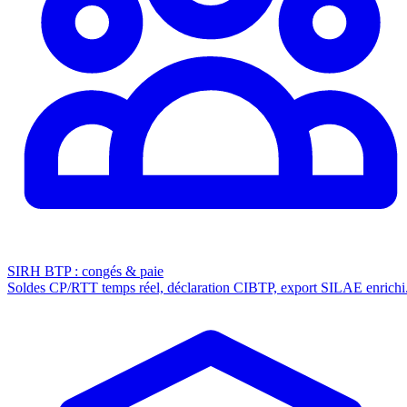
SIRH BTP : congés & paie
Soldes CP/RTT temps réel, déclaration CIBTP, export SILAE enrichi