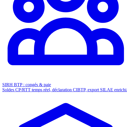
SIRH BTP : congés & paie
Soldes CP/RTT temps réel, déclaration CIBTP, export SILAE enrichi